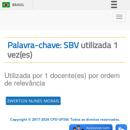
BRASIL
Simplifique!
Nave
Comunica BR
Participe
Acesso à informação
Palavra-chave: SBV
utilizada 1
Legislação
vez(es)
Canais
Utilizada por 1 docente(es) por ordem
de relevância
EWERTON NUNES MORAIS
Copyright © 2017-2026 CPD-UFSM. Todos os direitos reservados.