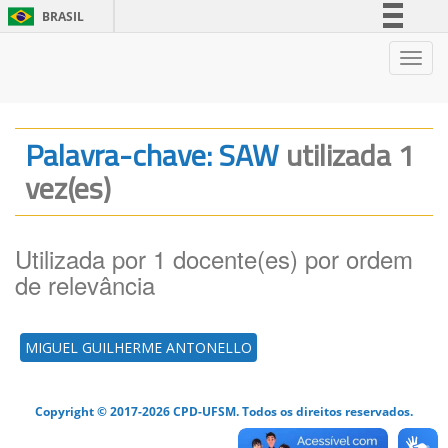
BRASIL
Simplifique!
Nave
Comunica BR
Participe
Acesso à informação
Palavra-chave: SAW
utilizada 1
Legislação
vez(es)
Canais
Utilizada por 1 docente(es) por ordem
de relevância
MIGUEL GUILHERME ANTONELLO
Copyright © 2017-2026 CPD-UFSM. Todos os direitos reservados.