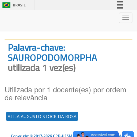
BRASIL
Simplifique!
Nave
Comunica BR
Participe
Acesso à informação
Palavra-chave:
Legislação
SAUROPODOMORPHA
Canais
utilizada 1 vez(es)
Utilizada por 1 docente(es) por ordem
de relevância
ATILA AUGUSTO STOCK DA ROSA
Copyright © 2017-2026 CPD-UFSM. Todos os direitos reservados.