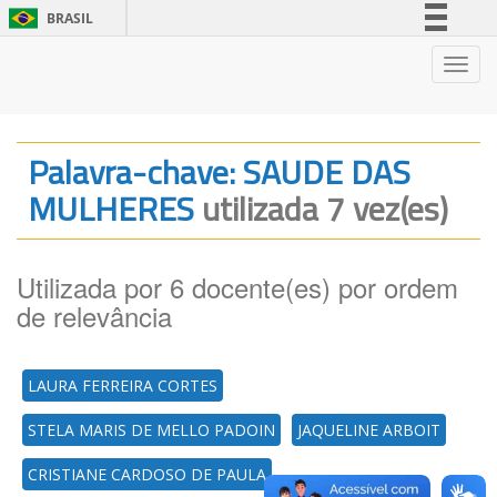
BRASIL
Simplifique!
Nave
Comunica BR
Participe
Acesso à informação
Palavra-chave: SAUDE DAS
Legislação
MULHERES
utilizada 7 vez(es)
Canais
Utilizada por 6 docente(es) por ordem
de relevância
LAURA FERREIRA CORTES
STELA MARIS DE MELLO PADOIN
JAQUELINE ARBOIT
CRISTIANE CARDOSO DE PAULA