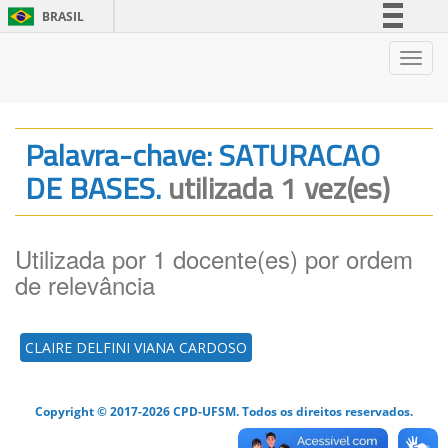
BRASIL
Simplifique!
Nave
Comunica BR
Participe
Acesso à informação
Palavra-chave: SATURACAO
Legislação
DE BASES.
utilizada 1 vez(es)
Canais
Utilizada por 1 docente(es) por ordem
de relevância
CLAIRE DELFINI VIANA CARDOSO
Copyright © 2017-2026 CPD-UFSM. Todos os direitos reservados.