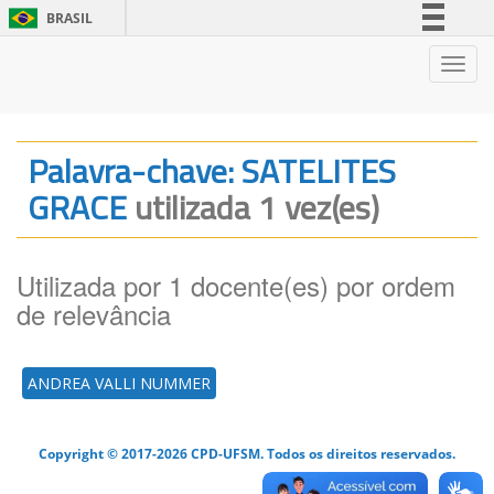
BRASIL
Simplifique!
Nave
Comunica BR
Participe
Acesso à informação
Palavra-chave: SATELITES
Legislação
GRACE
utilizada 1 vez(es)
Canais
Utilizada por 1 docente(es) por ordem
de relevância
ANDREA VALLI NUMMER
Copyright © 2017-2026 CPD-UFSM. Todos os direitos reservados.