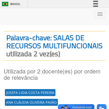
BRASIL
Simplifique!
Nave
Comunica BR
Participe
Acesso à informação
Palavra-chave: SALAS DE
Legislação
RECURSOS MULTIFUNCIONAIS
Canais
utilizada 2 vez(es)
Utilizada por 2 docente(es) por ordem
de relevância
JOSEFA LIDIA COSTA PEREIRA
ANA CLÁUDIA OLIVEIRA PAVÃO