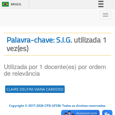
BRASIL
Simplifique!
Nave
Comunica BR
Participe
Acesso à informação
Palavra-chave: S.I.G.
utilizada 1
Legislação
vez(es)
Canais
Utilizada por 1 docente(es) por ordem
de relevância
CLAIRE DELFINI VIANA CARDOSO
Copyright © 2017-2026 CPD-UFSM. Todos os direitos reservados.