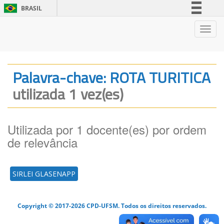
BRASIL
Simplifique!
Nave
Comunica BR
Participe
Acesso à informação
Palavra-chave: ROTA TURITICA
Legislação
utilizada 1 vez(es)
Canais
Utilizada por 1 docente(es) por ordem
de relevância
SIRLEI GLASENAPP
Copyright © 2017-2026 CPD-UFSM. Todos os direitos reservados.