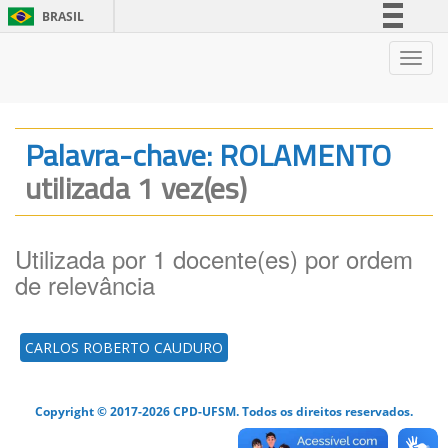
BRASIL
Simplifique!
Nave
Comunica BR
Participe
Acesso à informação
Palavra-chave: ROLAMENTO
Legislação
utilizada 1 vez(es)
Canais
Utilizada por 1 docente(es) por ordem
de relevância
CARLOS ROBERTO CAUDURO
Copyright © 2017-2026 CPD-UFSM. Todos os direitos reservados.