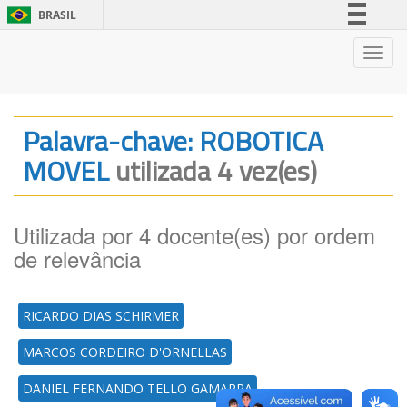
BRASIL
Simplifique!
Nave
Comunica BR
Participe
Acesso à informação
Palavra-chave: ROBOTICA
Legislação
MOVEL
utilizada 4 vez(es)
Canais
Utilizada por 4 docente(es) por ordem
de relevância
RICARDO DIAS SCHIRMER
MARCOS CORDEIRO D'ORNELLAS
DANIEL FERNANDO TELLO GAMARRA