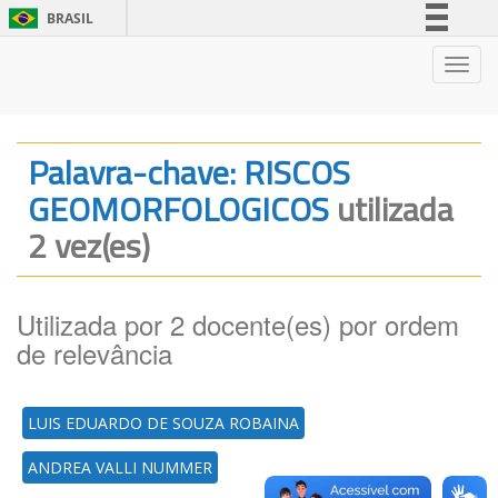
BRASIL
Simplifique!
Nave
Comunica BR
Participe
Acesso à informação
Palavra-chave: RISCOS
Legislação
GEOMORFOLOGICOS
utilizada
Canais
2 vez(es)
Utilizada por 2 docente(es) por ordem
de relevância
LUIS EDUARDO DE SOUZA ROBAINA
ANDREA VALLI NUMMER