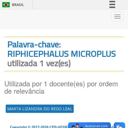
BRASIL
Simplifique!
Nave
Comunica BR
Participe
Acesso à informação
Palavra-chave:
Legislação
RIPHICEPHALUS MICROPLUS
Canais
utilizada 1 vez(es)
Utilizada por 1 docente(es) por ordem
de relevância
MARTA LIZANDRA DO REGO LEAL
Copyright © 2017-2026 CPD-UFSM. Todos os direitos reservados.