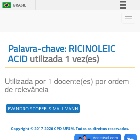
BRASIL
Simplifique!
Nave
Comunica BR
Participe
Acesso à informação
Palavra-chave: RICINOLEIC
Legislação
ACID
utilizada 1 vez(es)
Canais
Utilizada por 1 docente(es) por ordem
de relevância
EVANDRO STOFFELS MALLMANN
Copyright © 2017-2026 CPD-UFSM. Todos os direitos reservados.