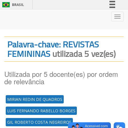
BRASIL
Simplifique!
Nave
Comunica BR
Participe
Acesso à informação
Palavra-chave: REVISTAS
Legislação
FEMININAS
utilizada 5 vez(es)
Canais
Utilizada por 5 docente(es) por ordem
de relevância
MIRIAN REDIN DE QUADROS
LUIS FERNANDO RABELLO BORGES
GIL ROBERTO COSTA NEGREIROS