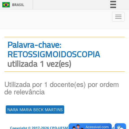
BRASIL
Simplifique!
Nave
Comunica BR
Participe
Acesso à informação
Palavra-chave:
Legislação
RETOSSIGMOIDOSCOPIA
Canais
utilizada 1 vez(es)
Utilizada por 1 docente(es) por ordem
de relevância
NARA MARIA BECK MARTINS
Copyright © 2017-2026 CPD-UFSM. Todos os direitos reservados.