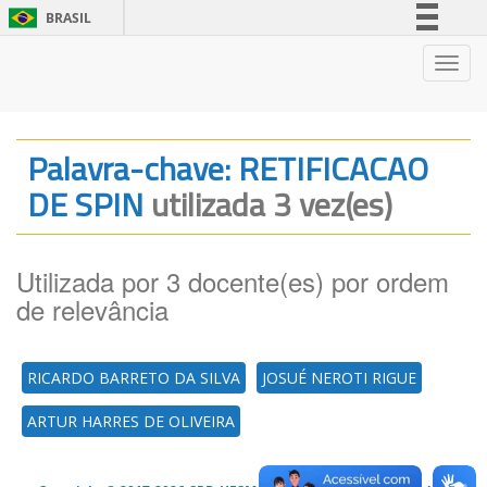
BRASIL
Simplifique!
Nave
Comunica BR
Participe
Acesso à informação
Palavra-chave: RETIFICACAO
Legislação
DE SPIN
utilizada 3 vez(es)
Canais
Utilizada por 3 docente(es) por ordem
de relevância
RICARDO BARRETO DA SILVA
JOSUÉ NEROTI RIGUE
ARTUR HARRES DE OLIVEIRA