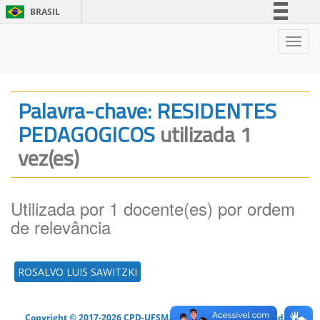
BRASIL
Simplifique!
Nave
Comunica BR
Participe
Acesso à informação
Palavra-chave: RESIDENTES
Legislação
PEDAGOGICOS
utilizada 1
Canais
vez(es)
Utilizada por 1 docente(es) por ordem
de relevância
ROSALVO LUIS SAWITZKI
Copyright © 2017-2026 CPD-UFSM. Todos os direitos reservados.