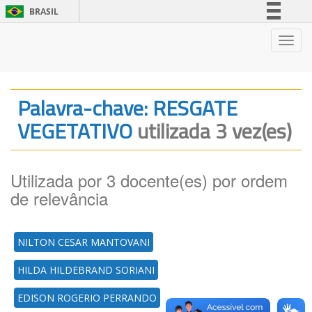
BRASIL
Simplifique!
Nave
Comunica BR
Participe
Acesso à informação
Palavra-chave: RESGATE
Legislação
VEGETATIVO
utilizada 3 vez(es)
Canais
Utilizada por 3 docente(es) por ordem
de relevância
NILTON CESAR MANTOVANI
HILDA HILDEBRAND SORIANI
EDISON ROGERIO PERRANDO