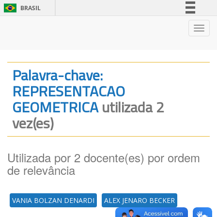
BRASIL
Simplifique!
Nave
Comunica BR
Participe
Acesso à informação
Palavra-chave:
Legislação
REPRESENTACAO
Canais
GEOMETRICA
utilizada 2
vez(es)
Utilizada por 2 docente(es) por ordem
de relevância
VANIA BOLZAN DENARDI
ALEX JENARO BECKER