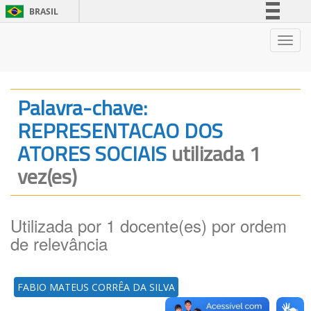
BRASIL
Simplifique!
Nave
Comunica BR
Participe
Acesso à informação
Palavra-chave:
Legislação
REPRESENTACAO DOS
Canais
ATORES SOCIAIS
utilizada 1
vez(es)
Utilizada por 1 docente(es) por ordem
de relevância
FABIO MATEUS CORRÊA DA SILVA