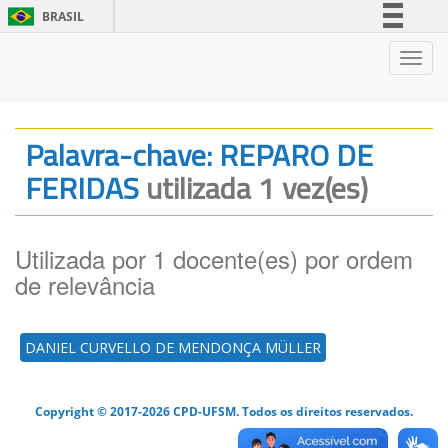
BRASIL
Simplifique!
Nave
Comunica BR
Participe
Acesso à informação
Palavra-chave: REPARO DE
Legislação
FERIDAS
utilizada 1 vez(es)
Canais
Utilizada por 1 docente(es) por ordem
de relevância
DANIEL CURVELLO DE MENDONÇA MÜLLER
Copyright © 2017-2026 CPD-UFSM. Todos os direitos reservados.