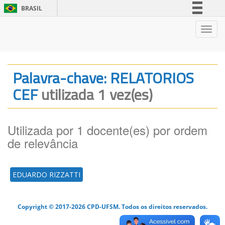
BRASIL
Simplifique!
Nave
Comunica BR
Participe
Acesso à informação
Palavra-chave: RELATORIOS
Legislação
CEF
utilizada 1 vez(es)
Canais
Utilizada por 1 docente(es) por ordem
de relevância
EDUARDO RIZZATTI
Copyright © 2017-2026 CPD-UFSM. Todos os direitos reservados.