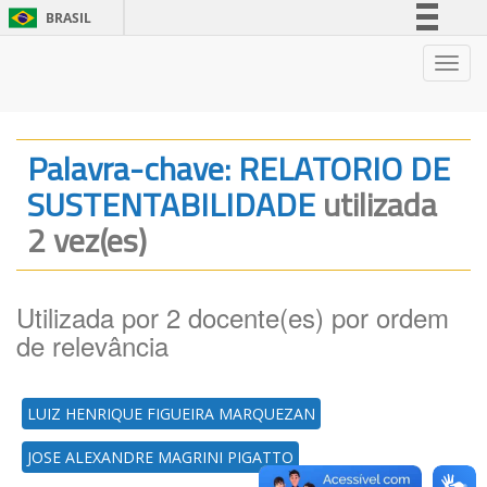
BRASIL
Simplifique!
Nave
Comunica BR
Participe
Acesso à informação
Palavra-chave: RELATORIO DE
Legislação
SUSTENTABILIDADE
utilizada
Canais
2 vez(es)
Utilizada por 2 docente(es) por ordem
de relevância
LUIZ HENRIQUE FIGUEIRA MARQUEZAN
JOSE ALEXANDRE MAGRINI PIGATTO