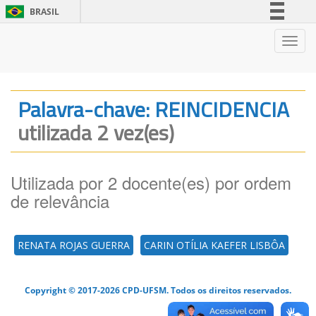
BRASIL
Simplifique!
Nave
Comunica BR
Participe
Acesso à informação
Palavra-chave: REINCIDENCIA
Legislação
utilizada 2 vez(es)
Canais
Utilizada por 2 docente(es) por ordem
de relevância
RENATA ROJAS GUERRA
CARIN OTÍLIA KAEFER LISBÔA
Copyright © 2017-2026 CPD-UFSM. Todos os direitos reservados.