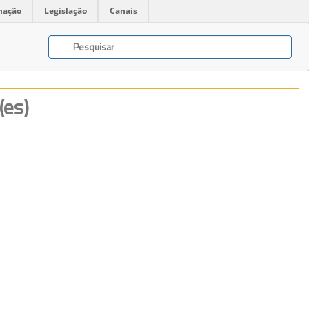
mação
Legislação
Canais
(es)