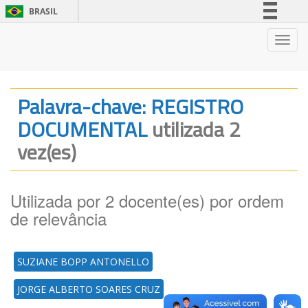
BRASIL
Simplifique!
Nave
Comunica BR
Participe
Acesso à informação
Palavra-chave: REGISTRO
Legislação
DOCUMENTAL
utilizada 2
Canais
vez(es)
Utilizada por 2 docente(es) por ordem
de relevância
SUZIANE BOPP ANTONELLO
JORGE ALBERTO SOARES CRUZ