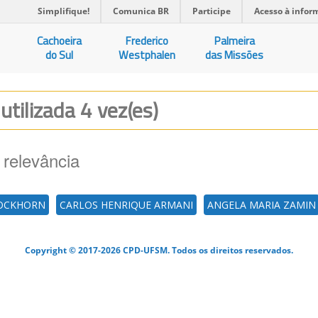
Simplifique!
Comunica BR
Participe
Acesso à infor
Cachoeira
Frederico
Palmeira
do Sul
Westphalen
das Missões
R
utilizada 4 vez(es)
 relevância
DOCKHORN
CARLOS HENRIQUE ARMANI
ANGELA MARIA ZAMIN
Copyright © 2017-2026 CPD-UFSM. Todos os direitos reservados.