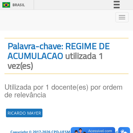
BRASIL
Simplifique!
Nave
Comunica BR
Participe
Acesso à informação
Palavra-chave: REGIME DE
Legislação
ACUMULACAO
utilizada 1
Canais
vez(es)
Utilizada por 1 docente(es) por ordem
de relevância
RICARDO MAYER
Copyright © 2017-2026 CPD-UFSM. Todos os direitos reservados.