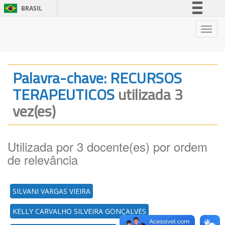
BRASIL
Simplifique!
Nave
Comunica BR
Participe
Acesso à informação
Palavra-chave: RECURSOS
Legislação
TERAPEUTICOS
utilizada 3
Canais
vez(es)
Utilizada por 3 docente(es) por ordem
de relevância
SILVANI VARGAS VIEIRA
KELLY CARVALHO SILVEIRA GONÇALVES