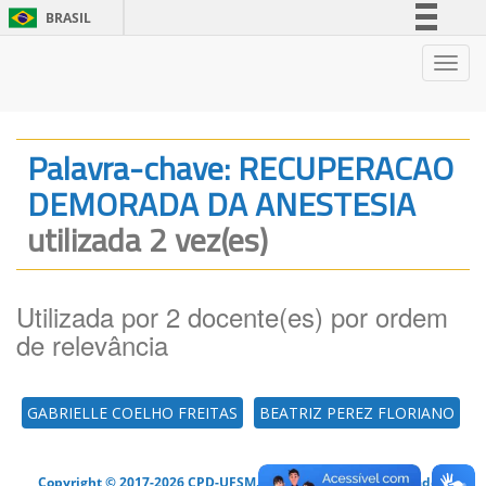
BRASIL
Simplifique!
Nave
Comunica BR
Participe
Acesso à informação
Palavra-chave: RECUPERACAO
Legislação
DEMORADA DA ANESTESIA
Canais
utilizada 2 vez(es)
Utilizada por 2 docente(es) por ordem
de relevância
GABRIELLE COELHO FREITAS
BEATRIZ PEREZ FLORIANO
Copyright © 2017-2026 CPD-UFSM. Todos os direitos reservados.