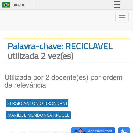
BRASIL
Simplifique!
Nave
Comunica BR
Participe
Acesso à informação
Palavra-chave: RECICLAVEL
Legislação
utilizada 2 vez(es)
Canais
Utilizada por 2 docente(es) por ordem
de relevância
SERGIO ANTONIO BRONDANI
MARILISE MENDONCA KRUGEL