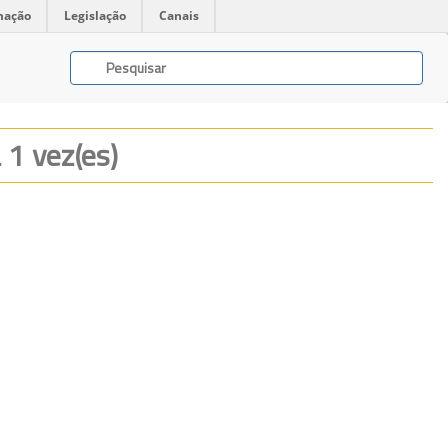
mação
Legislação
Canais
a 1 vez(es)