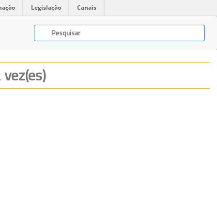
mação
Legislação
Canais
2 vez(es)