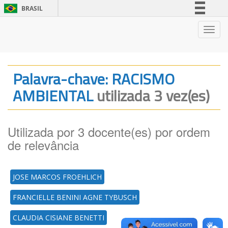
BRASIL
Simplifique!
Nave
Comunica BR
Participe
Acesso à informação
Palavra-chave: RACISMO
Legislação
AMBIENTAL
utilizada 3 vez(es)
Canais
Utilizada por 3 docente(es) por ordem
de relevância
JOSE MARCOS FROEHLICH
FRANCIELLE BENINI AGNE TYBUSCH
CLAUDIA CISIANE BENETTI