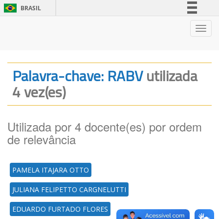
BRASIL
Simplifique!
Nave
Comunica BR
Participe
Acesso à informação
Palavra-chave: RABV
utilizada
Legislação
4 vez(es)
Canais
Utilizada por 4 docente(es) por ordem
de relevância
PAMELA ITAJARA OTTO
JULIANA FELIPETTO CARGNELUTTI
EDUARDO FURTADO FLORES