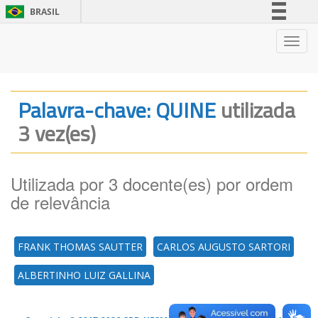
BRASIL
Simplifique!
Nave
Comunica BR
Participe
Acesso à informação
Palavra-chave: QUINE
utilizada
Legislação
3 vez(es)
Canais
Utilizada por 3 docente(es) por ordem
de relevância
FRANK THOMAS SAUTTER
CARLOS AUGUSTO SARTORI
ALBERTINHO LUIZ GALLINA