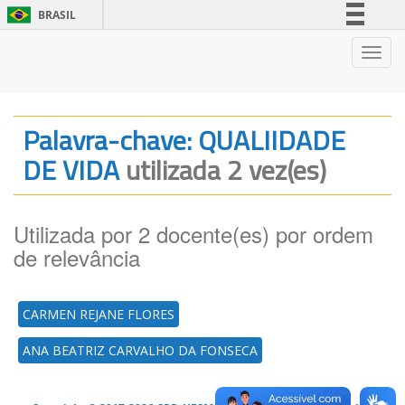
BRASIL
Simplifique!
Nave
Comunica BR
Participe
Acesso à informação
Palavra-chave: QUALIIDADE
Legislação
DE VIDA
utilizada 2 vez(es)
Canais
Utilizada por 2 docente(es) por ordem
de relevância
CARMEN REJANE FLORES
ANA BEATRIZ CARVALHO DA FONSECA