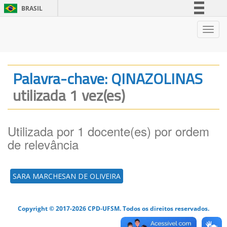
BRASIL
Simplifique!
Nave
Comunica BR
Participe
Acesso à informação
Palavra-chave: QINAZOLINAS
Legislação
utilizada 1 vez(es)
Canais
Utilizada por 1 docente(es) por ordem
de relevância
SARA MARCHESAN DE OLIVEIRA
Copyright © 2017-2026 CPD-UFSM. Todos os direitos reservados.