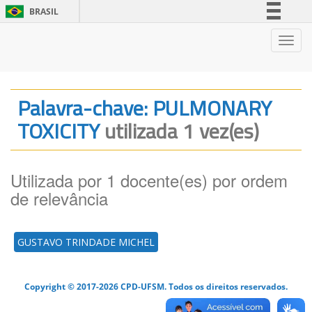
BRASIL
Simplifique!
Nave
Comunica BR
Participe
Acesso à informação
Palavra-chave: PULMONARY
Legislação
TOXICITY
utilizada 1 vez(es)
Canais
Utilizada por 1 docente(es) por ordem
de relevância
GUSTAVO TRINDADE MICHEL
Copyright © 2017-2026 CPD-UFSM. Todos os direitos reservados.