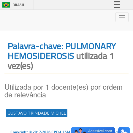
BRASIL
Simplifique!
Nave
Comunica BR
Participe
Acesso à informação
Palavra-chave: PULMONARY
Legislação
HEMOSIDEROSIS
utilizada 1
Canais
vez(es)
Utilizada por 1 docente(es) por ordem
de relevância
GUSTAVO TRINDADE MICHEL
Copyright © 2017-2026 CPD-UFSM. Todos os direitos reservados.