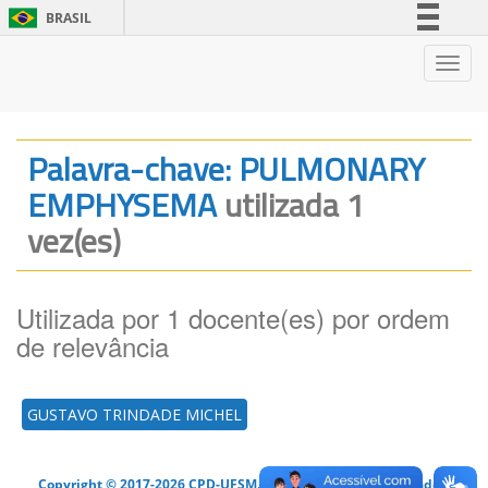
BRASIL
Simplifique!
Nave
Comunica BR
Participe
Acesso à informação
Palavra-chave: PULMONARY
Legislação
EMPHYSEMA
utilizada 1
Canais
vez(es)
Utilizada por 1 docente(es) por ordem
de relevância
GUSTAVO TRINDADE MICHEL
Copyright © 2017-2026 CPD-UFSM. Todos os direitos reservados.