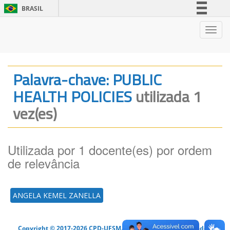
BRASIL
Simplifique!
Nave
Comunica BR
Participe
Acesso à informação
Palavra-chave: PUBLIC
Legislação
HEALTH POLICIES
utilizada 1
Canais
vez(es)
Utilizada por 1 docente(es) por ordem
de relevância
ANGELA KEMEL ZANELLA
Copyright © 2017-2026 CPD-UFSM. Todos os direitos reservados.