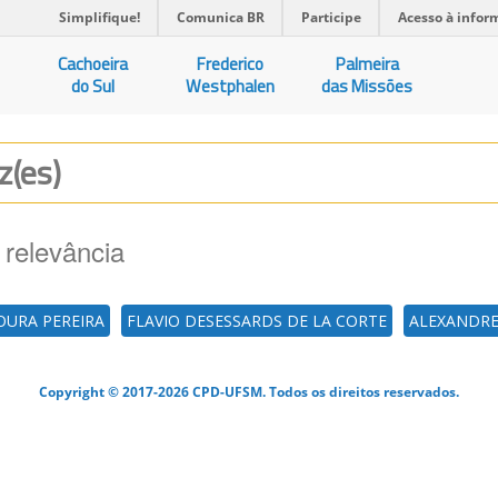
Simplifique!
Comunica BR
Participe
Acesso à infor
Cachoeira
Frederico
Palmeira
do Sul
Westphalen
das Missões
z(es)
 relevância
OURA PEREIRA
FLAVIO DESESSARDS DE LA CORTE
ALEXANDRE
Copyright © 2017-2026 CPD-UFSM. Todos os direitos reservados.