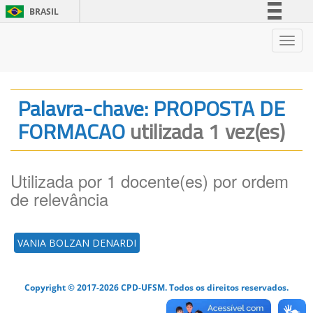
BRASIL
Simplifique!
Nave
Comunica BR
Participe
Acesso à informação
Palavra-chave: PROPOSTA DE
Legislação
FORMACAO
utilizada 1 vez(es)
Canais
Utilizada por 1 docente(es) por ordem
de relevância
VANIA BOLZAN DENARDI
Copyright © 2017-2026 CPD-UFSM. Todos os direitos reservados.