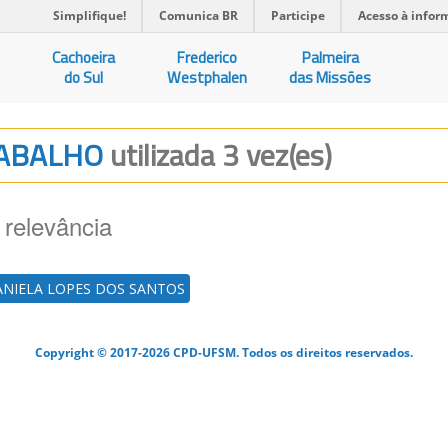
Simplifique!
Comunica BR
Participe
Acesso à infor
Cachoeira
Frederico
Palmeira
do Sul
Westphalen
das Missões
TRABALHO
utilizada 3 vez(es)
 relevância
NIELA LOPES DOS SANTOS
Copyright © 2017-2026 CPD-UFSM. Todos os direitos reservados.