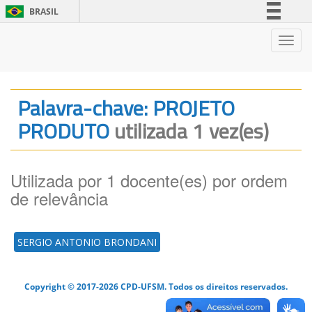
BRASIL
Simplifique!
Nave
Comunica BR
Participe
Acesso à informação
Palavra-chave: PROJETO
Legislação
PRODUTO
utilizada 1 vez(es)
Canais
Utilizada por 1 docente(es) por ordem
de relevância
SERGIO ANTONIO BRONDANI
Copyright © 2017-2026 CPD-UFSM. Todos os direitos reservados.