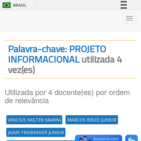
BRASIL
Simplifique!
Nave
Comunica BR
Participe
Acesso à informação
Palavra-chave: PROJETO
Legislação
INFORMACIONAL
utilizada 4
Canais
vez(es)
Utilizada por 4 docente(es) por ordem
de relevância
VINICIUS KASTER MARINI
MARCOS BROD JUNIOR
JAIME FREIBERGER JUNIOR