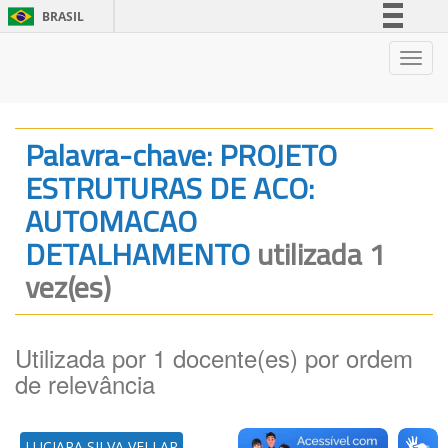
BRASIL
Simplifique!
Nave
Comunica BR
Participe
Acesso à informação
Palavra-chave: PROJETO
Legislação
ESTRUTURAS DE ACO:
Canais
AUTOMACAO
DETALHAMENTO
utilizada 1
vez(es)
Utilizada por 1 docente(es) por ordem
de relevância
LUCIARA SILVA VELLAR