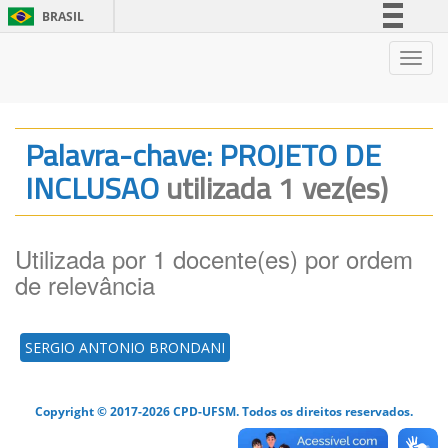
BRASIL
Simplifique!
Nave
Comunica BR
Participe
Acesso à informação
Palavra-chave: PROJETO DE
Legislação
INCLUSAO
utilizada 1 vez(es)
Canais
Utilizada por 1 docente(es) por ordem
de relevância
SERGIO ANTONIO BRONDANI
Copyright © 2017-2026 CPD-UFSM. Todos os direitos reservados.